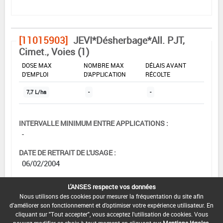
[11015903]
JEVI*Désherbage*All. PJT,
Cimet., Voies (1)
DOSE MAX
NOMBRE MAX
DÉLAIS AVANT
D'EMPLOI
D'APPLICATION
RÉCOLTE
7,7 L/ha
-
-
INTERVALLE MINIMUM ENTRE APPLICATIONS :
-
DATE DE RETRAIT DE L'USAGE :
06/02/2004
DATE DE FIN DE DISTRIBUTION :
L'ANSES respecte vos données
-
Nous utilisons des cookies pour mesurer la fréquentation du site afin
d'améliorer son fonctionnement et d'optimiser votre expérience utilisateur. En
DATE DE FIN D'UTILISATION :
cliquant sur "Tout accepter", vous acceptez l'utilisation de cookies. Vous
-