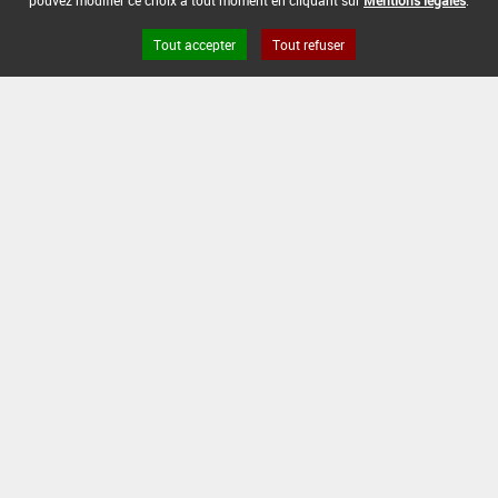
pouvez modifier ce choix à tout moment en cliquant sur
Mentions légales
.
Tout accepter
Tout refuser
Version du produit : v 2.0