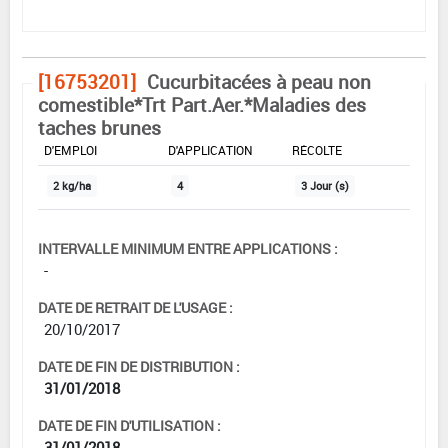
[16753201]
Cucurbitacées à peau non
comestible*Trt Part.Aer.*Maladies des
taches brunes
DOSE MAX
NOMBRE MAX
DÉLAIS AVANT
D'EMPLOI
D'APPLICATION
RÉCOLTE
2 kg/ha
4
3 Jour (s)
INTERVALLE MINIMUM ENTRE APPLICATIONS :
-
DATE DE RETRAIT DE L'USAGE :
20/10/2017
DATE DE FIN DE DISTRIBUTION :
31/01/2018
DATE DE FIN D'UTILISATION :
31/01/2018