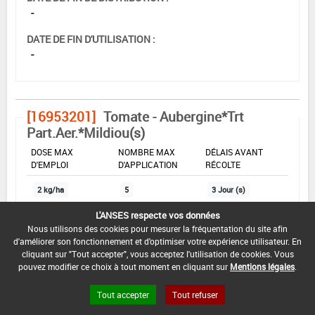
-
DATE DE FIN D'UTILISATION :
-
[16953201]
Tomate - Aubergine*Trt
Part.Aer.*Mildiou(s)
DOSE MAX
NOMBRE MAX
DÉLAIS AVANT
D'EMPLOI
D'APPLICATION
RÉCOLTE
2 kg/ha
5
3 Jour (s)
L'ANSES respecte vos données
Nous utilisons des cookies pour mesurer la fréquentation du site afin
INTERVALLE MINIMUM ENTRE APPLICATIONS :
d'améliorer son fonctionnement et d'optimiser votre expérience utilisateur. En
-
cliquant sur "Tout accepter", vous acceptez l'utilisation de cookies. Vous
pouvez modifier ce choix à tout moment en cliquant sur
Mentions légales
.
DATE DE RETRAIT DE L'USAGE :
20/10/2017
Tout accepter
Tout refuser