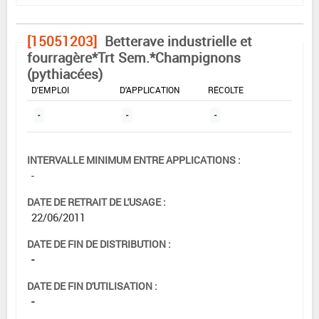
[15051203]
Betterave industrielle et
fourragère*Trt Sem.*Champignons
(pythiacées)
DOSE MAX
NOMBRE MAX
DÉLAIS AVANT
D'EMPLOI
D'APPLICATION
RÉCOLTE
-
-
-
INTERVALLE MINIMUM ENTRE APPLICATIONS :
-
DATE DE RETRAIT DE L'USAGE :
22/06/2011
DATE DE FIN DE DISTRIBUTION :
-
DATE DE FIN D'UTILISATION :
-