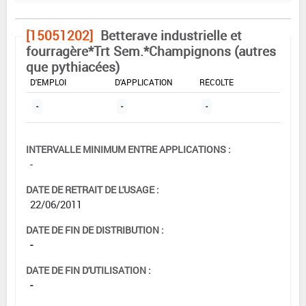
[15051202]
Betterave industrielle et
fourragère*Trt Sem.*Champignons (autres
que pythiacées)
DOSE MAX
NOMBRE MAX
DÉLAIS AVANT
D'EMPLOI
D'APPLICATION
RÉCOLTE
-
-
-
INTERVALLE MINIMUM ENTRE APPLICATIONS :
-
DATE DE RETRAIT DE L'USAGE :
22/06/2011
DATE DE FIN DE DISTRIBUTION :
-
DATE DE FIN D'UTILISATION :
-