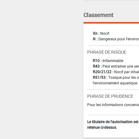
Classement
Xn :
Nocif
N :
Dangereux pour l'envir
PHRASE DE RISQUE
R10 :
Inflammable
R43 :
Peut entraîner une sen
R20/21/22 :
Nocif par inhal
R51/53 :
Toxique pour les o
l'environnement aquatique.
PHRASE DE PRUDENCE
Pour les informations concernan
Le titulaire de l'autorisation e
retenue ci-dessus.