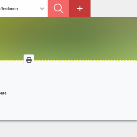
 :
oate