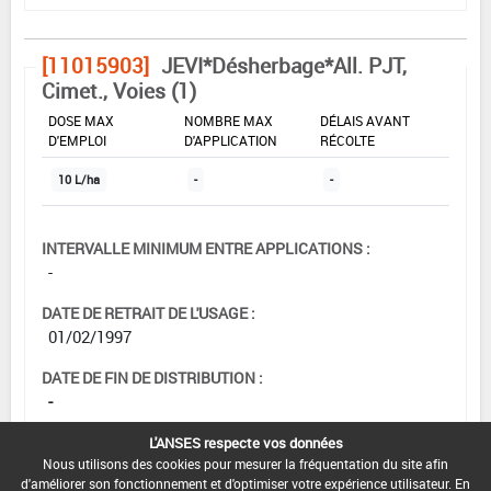
[11015903]
JEVI*Désherbage*All. PJT,
Cimet., Voies (1)
DOSE MAX
NOMBRE MAX
DÉLAIS AVANT
D'EMPLOI
D'APPLICATION
RÉCOLTE
10 L/ha
-
-
INTERVALLE MINIMUM ENTRE APPLICATIONS :
-
DATE DE RETRAIT DE L'USAGE :
01/02/1997
DATE DE FIN DE DISTRIBUTION :
-
DATE DE FIN D'UTILISATION :
L'ANSES respecte vos données
-
Nous utilisons des cookies pour mesurer la fréquentation du site afin
d'améliorer son fonctionnement et d'optimiser votre expérience utilisateur. En