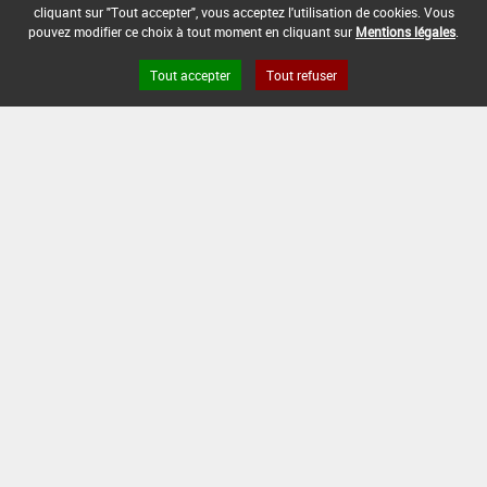
cliquant sur "Tout accepter", vous acceptez l'utilisation de cookies. Vous
pouvez modifier ce choix à tout moment en cliquant sur
Mentions légales
.
Tout accepter
Tout refuser
Version du produit : v 2.0
FAQ et Contact
Open Data
Mentions légales
Site ANSES
Dphy
2.1.4