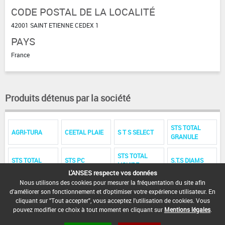
CODE POSTAL DE LA LOCALITÉ
42001 SAINT ETIENNE CEDEX 1
PAYS
France
Produits détenus par la société
STS TOTAL
AGRI-TURA
CEETAL PLAIE
S T S SELECT
GRANULE
STS TOTAL
STS TOTAL
STS PC
S.T.S DIAMS
LIQUIDE
L'ANSES respecte vos données
Nous utilisons des cookies pour mesurer la fréquentation du site afin
STS PARA
d'améliorer son fonctionnement et d'optimiser votre expérience utilisateur. En
cliquant sur "Tout accepter", vous acceptez l'utilisation de cookies. Vous
pouvez modifier ce choix à tout moment en cliquant sur
Mentions légales
.