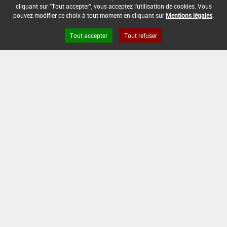
cliquant sur "Tout accepter", vous acceptez l'utilisation de cookies. Vous
pouvez modifier ce choix à tout moment en cliquant sur
Mentions légales
.
Tout accepter
Tout refuser
Version du produit : v 2.0
FAQ et Contact
Open Data
Mentions légales
Site ANSES
Dphy
2.1.4