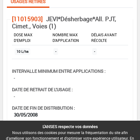
USAGES RETIRÉS
[11015903]
JEVI*Désherbage*All. PJT,
Cimet., Voies (1)
DOSE MAX
NOMBRE MAX
DÉLAIS AVANT
D'EMPLOI
D'APPLICATION
RÉCOLTE
10 L/ha
-
-
INTERVALLE MINIMUM ENTRE APPLICATIONS :
-
DATE DE RETRAIT DE L'USAGE :
-
DATE DE FIN DE DISTRIBUTION :
30/05/2008
DATE DE FIN D'UTILISATION :
L'ANSES respecte vos données
13/12/2008
Nous utilisons des cookies pour mesurer la fréquentation du site afin
d'améliorer son fonctionnement et d'optimiser votre expérience utilisateur. En