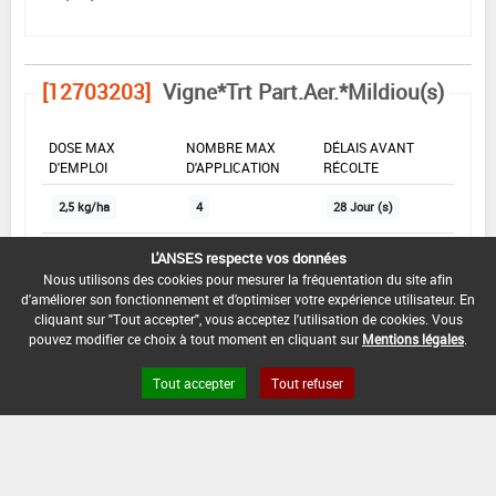
[12703203]
Vigne*Trt Part.Aer.*Mildiou(s)
DOSE MAX
NOMBRE MAX
DÉLAIS AVANT
D'EMPLOI
D'APPLICATION
RÉCOLTE
2,5 kg/ha
4
28 Jour (s)
L'ANSES respecte vos données
INTERVALLE MINIMUM ENTRE APPLICATIONS :
Nous utilisons des cookies pour mesurer la fréquentation du site afin
-
d'améliorer son fonctionnement et d'optimiser votre expérience utilisateur. En
cliquant sur "Tout accepter", vous acceptez l'utilisation de cookies. Vous
pouvez modifier ce choix à tout moment en cliquant sur
Mentions légales
.
DATE DE RETRAIT DE L'USAGE :
04/07/2021
Tout accepter
Tout refuser
DATE DE FIN DE DISTRIBUTION :
04/07/2021
DATE DE FIN D'UTILISATION :
04/01/2022