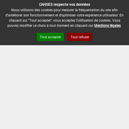
DATE DE RETRAIT DE L'USAGE :
L'ANSES respecte vos données
31/12/2019
Nous utilisons des cookies pour mesurer la fréquentation du site afin
d'améliorer son fonctionnement et d'optimiser votre expérience utilisateur. En
DATE DE FIN DE DISTRIBUTION :
cliquant sur "Tout accepter", vous acceptez l'utilisation de cookies. Vous
pouvez modifier ce choix à tout moment en cliquant sur
Mentions légales
.
30/06/2020
DATE DE FIN D'UTILISATION :
Tout accepter
Tout refuser
30/12/2020
Version du produit : v 6.0