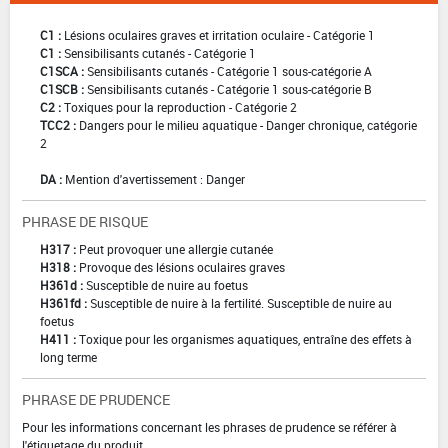
C1 :
Lésions oculaires graves et irritation oculaire - Catégorie 1
C1 :
Sensibilisants cutanés - Catégorie 1
C1SCA :
Sensibilisants cutanés - Catégorie 1 sous-catégorie A
C1SCB :
Sensibilisants cutanés - Catégorie 1 sous-catégorie B
C2 :
Toxiques pour la reproduction - Catégorie 2
TCC2 :
Dangers pour le milieu aquatique - Danger chronique, catégorie
2
DA :
Mention d'avertissement : Danger
PHRASE DE RISQUE
H317 :
Peut provoquer une allergie cutanée
H318 :
Provoque des lésions oculaires graves
H361d :
Susceptible de nuire au foetus
H361fd :
Susceptible de nuire à la fertilité. Susceptible de nuire au
foetus
H411 :
Toxique pour les organismes aquatiques, entraîne des effets à
long terme
PHRASE DE PRUDENCE
Pour les informations concernant les phrases de prudence se référer à
l'étiquetage du produit.