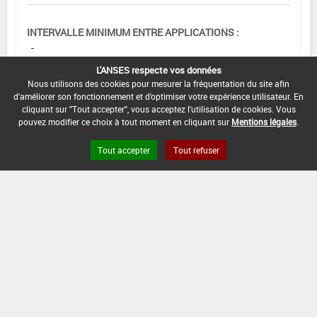
INTERVALLE MINIMUM ENTRE APPLICATIONS :
-
L'ANSES respecte vos données
DATE DE RETRAIT DE L'USAGE :
Nous utilisons des cookies pour mesurer la fréquentation du site afin
31/12/2019
d'améliorer son fonctionnement et d'optimiser votre expérience utilisateur. En
cliquant sur "Tout accepter", vous acceptez l'utilisation de cookies. Vous
DATE DE FIN DE DISTRIBUTION :
pouvez modifier ce choix à tout moment en cliquant sur
Mentions légales
.
30/06/2020
Tout accepter
Tout refuser
DATE DE FIN D'UTILISATION :
31/12/2020