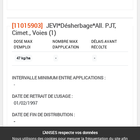
[11015903]
JEVI*Désherbage*All. PJT,
Cimet., Voies (1)
DOSE MAX
NOMBRE MAX
DÉLAIS AVANT
D'EMPLOI
D'APPLICATION
RÉCOLTE
47 kg/ha
-
-
INTERVALLE MINIMUM ENTRE APPLICATIONS :
-
DATE DE RETRAIT DE L'USAGE :
01/02/1997
DATE DE FIN DE DISTRIBUTION :
-
L'ANSES respecte vos données
DATE DE FIN D'UTILISATION :
Nous utilisons des cookies pour mesurer la fréquentation du site afin
-