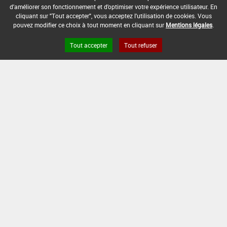
d'améliorer son fonctionnement et d'optimiser votre expérience utilisateur. En
cliquant sur "Tout accepter", vous acceptez l'utilisation de cookies. Vous
pouvez modifier ce choix à tout moment en cliquant sur
Mentions légales
.
Tout accepter
Tout refuser
Version du produit : v 2.0
FAQ et Contact
Open Data
Mentions légales
Site ANSES
Dphy
2.1.4