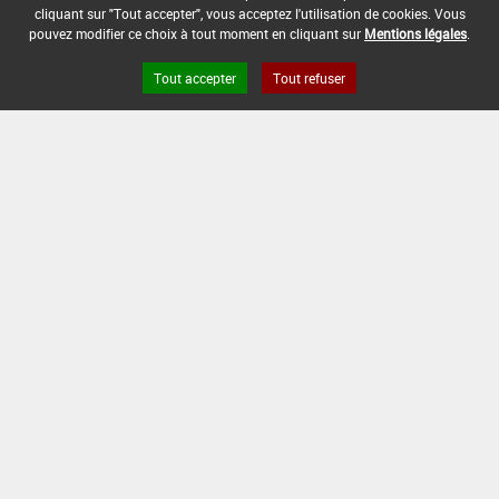
cliquant sur "Tout accepter", vous acceptez l'utilisation de cookies. Vous
pouvez modifier ce choix à tout moment en cliquant sur
Mentions légales
.
Tout accepter
Tout refuser
Version du produit : v 2.0
FAQ et Contact
Open Data
Mentions légales
Site ANSES
Dphy
2.1.4