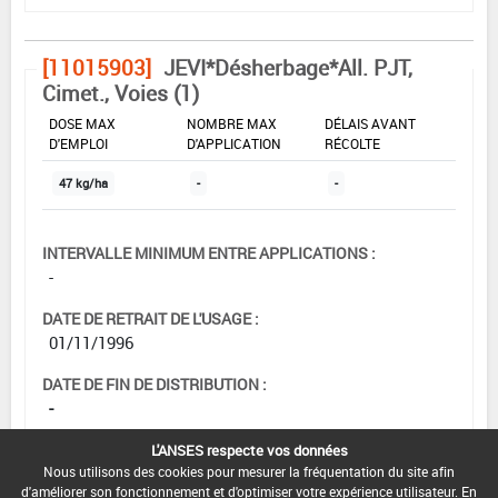
[11015903]
JEVI*Désherbage*All. PJT,
Cimet., Voies (1)
DOSE MAX
NOMBRE MAX
DÉLAIS AVANT
D'EMPLOI
D'APPLICATION
RÉCOLTE
47 kg/ha
-
-
INTERVALLE MINIMUM ENTRE APPLICATIONS :
-
DATE DE RETRAIT DE L'USAGE :
01/11/1996
DATE DE FIN DE DISTRIBUTION :
-
DATE DE FIN D'UTILISATION :
L'ANSES respecte vos données
-
Nous utilisons des cookies pour mesurer la fréquentation du site afin
d'améliorer son fonctionnement et d'optimiser votre expérience utilisateur. En