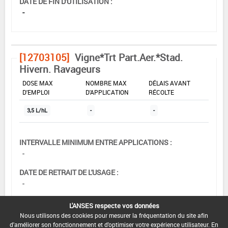
DATE DE FIN D'UTILISATION :
-
[12703105]
Vigne*Trt Part.Aer.*Stad.
Hivern. Ravageurs
DOSE MAX
NOMBRE MAX
DÉLAIS AVANT
D'EMPLOI
D'APPLICATION
RÉCOLTE
3,5 L/hL
-
-
INTERVALLE MINIMUM ENTRE APPLICATIONS :
-
DATE DE RETRAIT DE L'USAGE :
-
DATE DE FIN DE DISTRIBUTION :
L'ANSES respecte vos données
-
Nous utilisons des cookies pour mesurer la fréquentation du site afin
d'améliorer son fonctionnement et d'optimiser votre expérience utilisateur. En