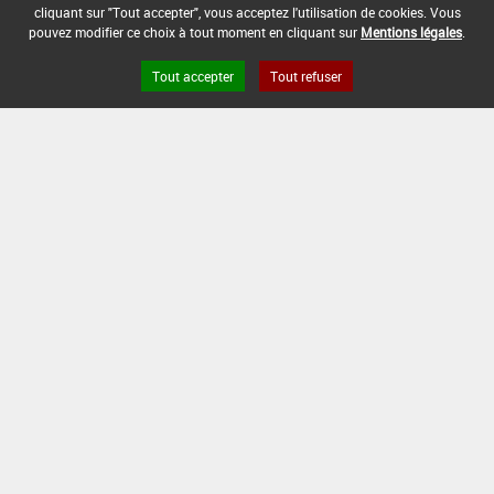
DATE DE FIN D'UTILISATION :
cliquant sur "Tout accepter", vous acceptez l'utilisation de cookies. Vous
-
pouvez modifier ce choix à tout moment en cliquant sur
Mentions légales
.
Tout accepter
Tout refuser
Version du produit : v 2.0