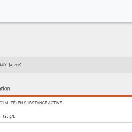
UX :
[Aucun]
tion
CIALITÉ) EN SUBSTANCE ACTIVE
: 125 g/L