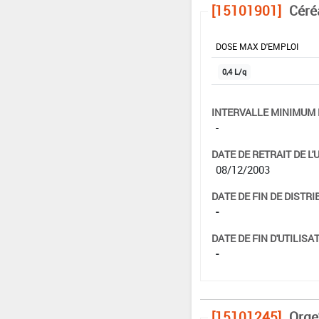
[15101901]
Céré
DOSE MAX D'EMPLOI
0,4 L/q
INTERVALLE MINIMUM 
-
DATE DE RETRAIT DE L'
08/12/2003
DATE DE FIN DE DISTRI
-
DATE DE FIN D'UTILISAT
-
[15101245]
Orge