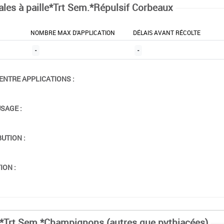
ales à paille*Trt Sem.*Répulsif Corbeaux
NOMBRE MAX D'APPLICATION
DÉLAIS AVANT RÉCOLTE
-
-
ENTRE APPLICATIONS :
USAGE :
BUTION :
ION :
*Trt Sem.*Champignons (autres que pythiacées)