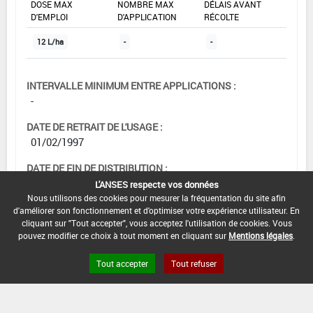
DOSE MAX
NOMBRE MAX
DÉLAIS AVANT
D'EMPLOI
D'APPLICATION
RÉCOLTE
12 L/ha
-
-
INTERVALLE MINIMUM ENTRE APPLICATIONS :
-
DATE DE RETRAIT DE L'USAGE :
01/02/1997
DATE DE FIN DE DISTRIBUTION :
-
L'ANSES respecte vos données
Nous utilisons des cookies pour mesurer la fréquentation du site afin
DATE DE FIN D'UTILISATION :
d'améliorer son fonctionnement et d'optimiser votre expérience utilisateur. En
cliquant sur "Tout accepter", vous acceptez l'utilisation de cookies. Vous
-
pouvez modifier ce choix à tout moment en cliquant sur
Mentions légales
.
Tout accepter
Tout refuser