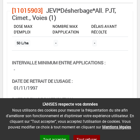
[11015903]
JEVI*Désherbage*All. PJT,
Cimet., Voies (1)
DOSE MAX
NOMBRE MAX
DÉLAIS AVANT
D'EMPLOI
D'APPLICATION
RÉCOLTE
50 L/ha
-
-
INTERVALLE MINIMUM ENTRE APPLICATIONS :
-
DATE DE RETRAIT DE L'USAGE :
01/11/1997
DATE DE FIN DE DISTRIBUTION :
L'ANSES respecte vos données
-
Nous utilisons des cookies pour mesurer la fréquentation du site afin
d'améliorer son fonctionnement et d'optimiser votre expérience utilisateur. En
DATE DE FIN D'UTILISATION :
cliquant sur "Tout accepter", vous acceptez l'utilisation de cookies. Vous
-
pouvez modifier ce choix à tout moment en cliquant sur
Mentions légales
.
Tout accepter
Tout refuser