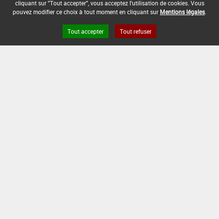
cliquant sur "Tout accepter", vous acceptez l'utilisation de cookies. Vous
pouvez modifier ce choix à tout moment en cliquant sur
Mentions légales
.
2 kg/ha
-
-
Tout accepter
Tout refuser
INTERVALLE MINIMUM ENTRE APPLICATIONS :
-
DATE DE RETRAIT DE L'USAGE :
-
DATE DE FIN DE DISTRIBUTION :
30/10/2007
DATE DE FIN D'UTILISATION :
30/06/2008