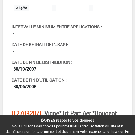
2 kg/ha
-
-
INTERVALLE MINIMUM ENTRE APPLICATIONS :
-
DATE DE RETRAIT DE L'USAGE :
-
DATE DE FIN DE DISTRIBUTION :
30/10/2007
DATE DE FIN D'UTILISATION :
30/06/2008
[12703207]
Vigne*Trt Part.Aer.*Rougeot
parasitaire
L'ANSES respecte vos données
Nous utilisons des cookies pour mesurer la fréquentation du site afin
DOSE MAX
NOMBRE MAX
DÉLAIS AVANT
d'améliorer son fonctionnement et d'optimiser votre expérience utilisateur. En
D'EMPLOI
D'APPLICATION
RÉCOLTE