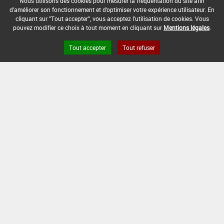
Nous utilisons des cookies pour mesurer la fréquentation du site afin
[15103208]
Seigle*Trt Part.Aer.*Rouille(s)
d'améliorer son fonctionnement et d'optimiser votre expérience utilisateur. En
cliquant sur "Tout accepter", vous acceptez l'utilisation de cookies. Vous
pouvez modifier ce choix à tout moment en cliquant sur
Mentions légales
.
DOSE MAX
NOMBRE MAX
DÉLAIS AVANT
D'EMPLOI
D'APPLICATION
RÉCOLTE
Tout accepter
Tout refuser
2,5 L/ha
-
-
INTERVALLE MINIMUM ENTRE APPLICATIONS :
-
DATE DE RETRAIT DE L'USAGE :
04/02/1999
DATE DE FIN DE DISTRIBUTION :
-
DATE DE FIN D'UTILISATION :
-