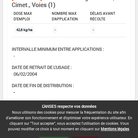
Cimet., Voies (1)
DOSE MAX
NOMBRE MAX
DÉLAIS AVANT
D'EMPLOI
D'APPLICATION
RÉCOLTE
42,8 kg/ha
-
-
INTERVALLE MINIMUM ENTRE APPLICATIONS :
-
DATE DE RETRAIT DE L'USAGE :
06/02/2004
DATE DE FIN DE DISTRIBUTION :
-
DATE DE FIN D'UTILISATION :
L'ANSES respecte vos données
-
Nous utilisons des cookies pour mesurer la fréquentation du site afin
d'améliorer son fonctionnement et d'optimiser votre expérience utilisateur. En
cliquant sur "Tout accepter", vous acceptez l'utilisation de cookies. Vous
pouvez modifier ce choix à tout moment en cliquant sur
Mentions légales
.