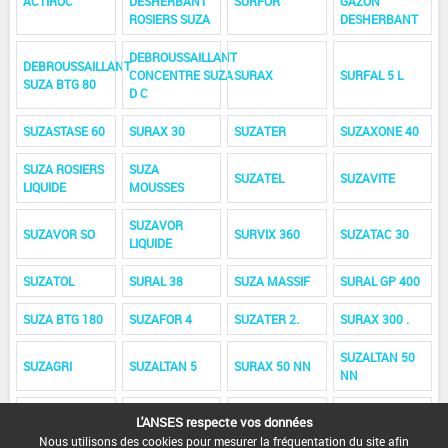
ACTIROC
DESHERBANT
SURFOR
GAZON
ROSIERS SUZA
DESHERBANT
DEBROUSSAILLANT
DEBROUSSAILLANT
CONCENTRE SUZA
SURAX
SURFAL 5 L
SUZA BTG 80
D C
SUZASTASE 60
SURAX 30
SUZATER
SUZAXONE 40
SUZA ROSIERS
SUZA
SUZATEL
SUZAVITE
LIQUIDE
MOUSSES
SUZAVOR
SUZAVOR SO
SURVIX 360
SUZATAC 30
LIQUIDE
SUZATOL
SURAL 38
SUZA MASSIF
SURAL GP 400
SUZA BTG 180
SUZAFOR 4
SUZATER 2.
SURAX 300 .
SUZALTAN 50
SUZAGRI
SUZALTAN 5
SURAX 50 NN
NN
SUZATER 30
SUZAVOR
L'ANSES respecte vos données
SUZACLAIR
SUZATOP
NN
LIQUIDE 30 NN
Nous utilisons des cookies pour mesurer la fréquentation du site afin