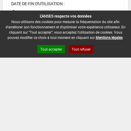
DATE DE FIN D'UTILISATION :
-
L'ANSES respecte vos données
Nous utilisons des cookies pour mesurer la fréquentation du site afin
d'améliorer son fonctionnement et d'optimiser votre expérience utilisateur. En
cliquant sur "Tout accepter", vous acceptez l'utilisation de cookies. Vous
pouvez modifier ce choix à tout moment en cliquant sur
Mentions légales
.
Tout accepter
Tout refuser
Version du produit : v 2.0
FAQ et Contact
Open Data
Mentions légales
Site ANSES
Dphy
2.1.4