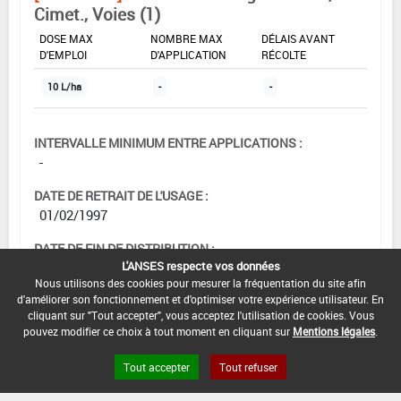
Cimet., Voies (1)
DOSE MAX
NOMBRE MAX
DÉLAIS AVANT
D'EMPLOI
D'APPLICATION
RÉCOLTE
10 L/ha
-
-
INTERVALLE MINIMUM ENTRE APPLICATIONS :
-
DATE DE RETRAIT DE L'USAGE :
01/02/1997
DATE DE FIN DE DISTRIBUTION :
L'ANSES respecte vos données
-
Nous utilisons des cookies pour mesurer la fréquentation du site afin
d'améliorer son fonctionnement et d'optimiser votre expérience utilisateur. En
DATE DE FIN D'UTILISATION :
cliquant sur "Tout accepter", vous acceptez l'utilisation de cookies. Vous
-
pouvez modifier ce choix à tout moment en cliquant sur
Mentions légales
.
Tout accepter
Tout refuser