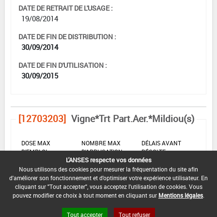
DATE DE RETRAIT DE L'USAGE :
19/08/2014
DATE DE FIN DE DISTRIBUTION :
30/09/2014
DATE DE FIN D'UTILISATION :
30/09/2015
[12703203]
Vigne*Trt Part.Aer.*Mildiou(s)
DOSE MAX
NOMBRE MAX
DÉLAIS AVANT
D'EMPLOI
D'APPLICATION
RÉCOLTE
L'ANSES respecte vos données
Nous utilisons des cookies pour mesurer la fréquentation du site afin
2,5 kg/ha
-
-
d'améliorer son fonctionnement et d'optimiser votre expérience utilisateur. En
cliquant sur "Tout accepter", vous acceptez l'utilisation de cookies. Vous
pouvez modifier ce choix à tout moment en cliquant sur
Mentions légales
.
INTERVALLE MINIMUM ENTRE APPLICATIONS :
-
Tout accepter
Tout refuser