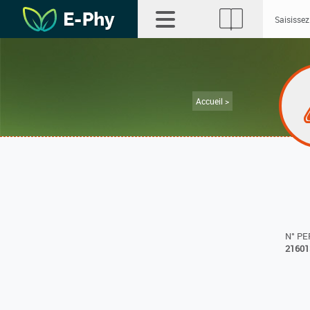
Accueil >
N° P
21601