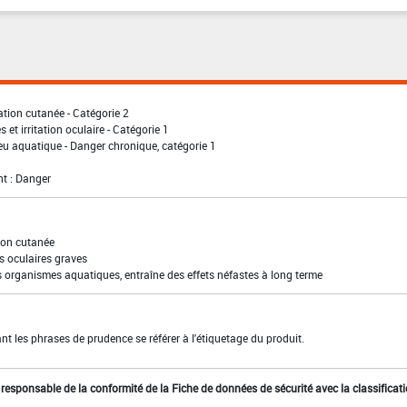
ation cutanée - Catégorie 2
 et irritation oculaire - Catégorie 1
eu aquatique - Danger chronique, catégorie 1
t : Danger
ion cutanée
s oculaires graves
s organismes aquatiques, entraîne des effets néfastes à long terme
t les phrases de prudence se référer à l'étiquetage du produit.
st responsable de la conformité de la Fiche de données de sécurité avec la classificat