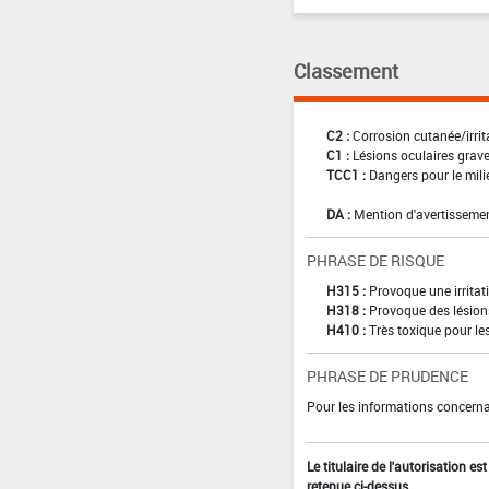
Classement
C2 :
Corrosion cutanée/irrit
C1 :
Lésions oculaires graves
TCC1 :
Dangers pour le mili
DA :
Mention d'avertissemen
PHRASE DE RISQUE
H315 :
Provoque une irritat
H318 :
Provoque des lésion
H410 :
Très toxique pour le
PHRASE DE PRUDENCE
Pour les informations concernan
Le titulaire de l'autorisation e
retenue ci-dessus.