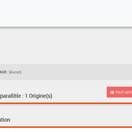
UX :
[Aucun]
TOUT AFF
rallèle : 1 Origine(s)
tion