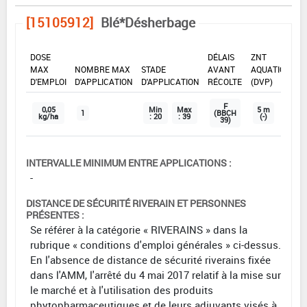
[15105912]
Blé*Désherbage
DOSE
DÉLAIS
ZNT
MAX
NOMBRE MAX
STADE
AVANT
AQUATIQUE
D'EMPLOI
D'APPLICATION
D'APPLICATION
RÉCOLTE
(DVP)
F
0,05
Min
Max
5 m
1
(BBCH
kg/ha
: 20
: 39
(-)
39)
INTERVALLE MINIMUM ENTRE APPLICATIONS :
-
DISTANCE DE SÉCURITÉ RIVERAIN ET PERSONNES
PRÉSENTES :
Se référer à la catégorie « RIVERAINS » dans la
rubrique « conditions d'emploi générales » ci-dessus.
En l'absence de distance de sécurité riverains fixée
dans l'AMM, l'arrêté du 4 mai 2017 relatif à la mise sur
le marché et à l'utilisation des produits
phytopharmaceutiques et de leurs adjuvants visés à