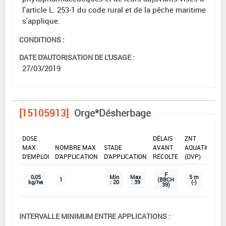
l'article L. 253-1 du code rural et de la pêche maritime
s'applique.
CONDITIONS :
DATE D'AUTORISATION DE L'USAGE :
27/03/2019
[15105913]
Orge*Désherbage
DOSE
DÉLAIS
ZNT
MAX
NOMBRE MAX
STADE
AVANT
AQUATIQUE
D'EMPLOI
D'APPLICATION
D'APPLICATION
RÉCOLTE
(DVP)
F
0,05
Min
Max
5 m
1
(BBCH
kg/ha
: 20
: 39
(-)
39)
INTERVALLE MINIMUM ENTRE APPLICATIONS :