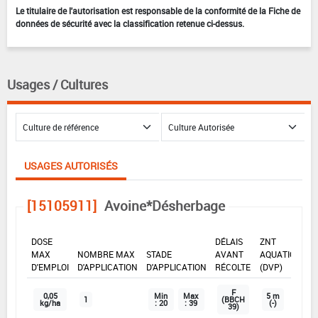
Le titulaire de l'autorisation est responsable de la conformité de la Fiche de
données de sécurité avec la classification retenue ci-dessus.
Usages / Cultures
USAGES AUTORISÉS
[15105911]
Avoine*Désherbage
DOSE
DÉLAIS
ZNT
MAX
NOMBRE MAX
STADE
AVANT
AQUATIQUE
D'EMPLOI
D'APPLICATION
D'APPLICATION
RÉCOLTE
(DVP)
F
0,05
Min
Max
5 m
1
(BBCH
kg/ha
: 20
: 39
(-)
39)