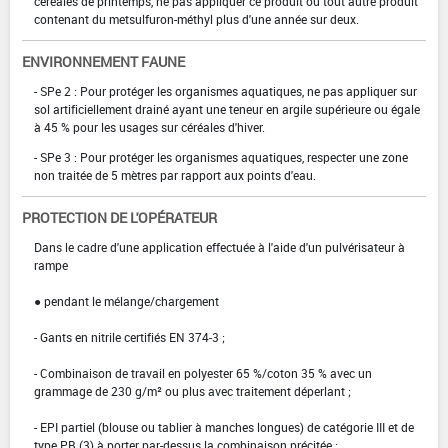
céréales de printemps, ne pas appliquer ce produit ou tout autre produit
contenant du metsulfuron-méthyl plus d'une année sur deux.
ENVIRONNEMENT FAUNE
- SPe 2 : Pour protéger les organismes aquatiques, ne pas appliquer sur
sol artificiellement drainé ayant une teneur en argile supérieure ou égale
à 45 % pour les usages sur céréales d'hiver.
- SPe 3 : Pour protéger les organismes aquatiques, respecter une zone
non traitée de 5 mètres par rapport aux points d'eau.
PROTECTION DE L'OPÉRATEUR
Dans le cadre d'une application effectuée à l'aide d'un pulvérisateur à
rampe
● pendant le mélange/chargement
- Gants en nitrile certifiés EN 374-3 ;
- Combinaison de travail en polyester 65 %/coton 35 % avec un
grammage de 230 g/m² ou plus avec traitement déperlant ;
- EPI partiel (blouse ou tablier à manches longues) de catégorie III et de
type PB (3) à porter par-dessus la combinaison précitée ;