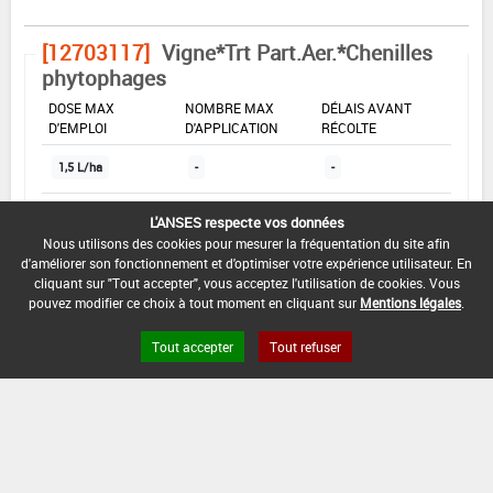
[12703117]
Vigne*Trt Part.Aer.*Chenilles
phytophages
DOSE MAX
NOMBRE MAX
DÉLAIS AVANT
D'EMPLOI
D'APPLICATION
RÉCOLTE
1,5 L/ha
-
-
L'ANSES respecte vos données
INTERVALLE MINIMUM ENTRE APPLICATIONS :
Nous utilisons des cookies pour mesurer la fréquentation du site afin
-
d'améliorer son fonctionnement et d'optimiser votre expérience utilisateur. En
cliquant sur "Tout accepter", vous acceptez l'utilisation de cookies. Vous
DATE DE RETRAIT DE L'USAGE :
pouvez modifier ce choix à tout moment en cliquant sur
Mentions légales
.
01/10/1995
Tout accepter
Tout refuser
DATE DE FIN DE DISTRIBUTION :
-
DATE DE FIN D'UTILISATION :
-