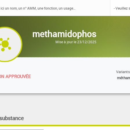
methamidophos
Mise à jour le 23/12/2025
Variants
N APPROUVÉE
métham
 substance