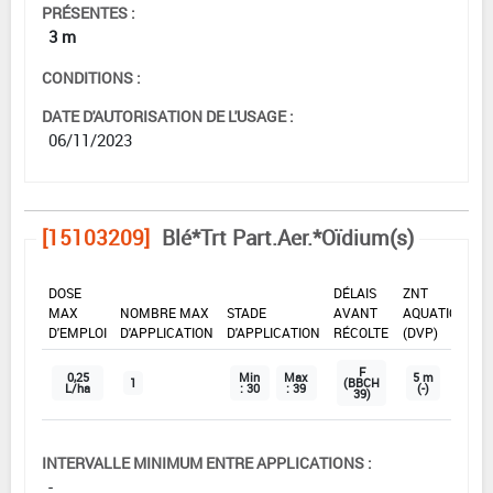
PRÉSENTES :
3 m
CONDITIONS :
DATE D'AUTORISATION DE L'USAGE :
06/11/2023
[15103209]
Blé*Trt Part.Aer.*Oïdium(s)
DOSE
DÉLAIS
ZNT
MAX
NOMBRE MAX
STADE
AVANT
AQUATIQUE
D'EMPLOI
D'APPLICATION
D'APPLICATION
RÉCOLTE
(DVP)
F
0,25
Min
Max
5 m
1
(BBCH
L/ha
: 30
: 39
(-)
39)
INTERVALLE MINIMUM ENTRE APPLICATIONS :
-