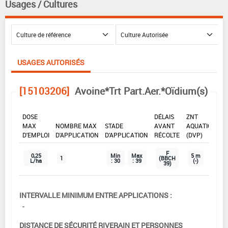
Usages / Cultures
USAGES AUTORISÉS
[15103206]
Avoine*Trt Part.Aer.*Oïdium(s)
DOSE
DÉLAIS
ZNT
MAX
NOMBRE MAX
STADE
AVANT
AQUATIQUE
D'EMPLOI
D'APPLICATION
D'APPLICATION
RÉCOLTE
(DVP)
F
0,25
Min
Max
5 m
1
(BBCH
L/ha
: 30
: 39
(-)
39)
INTERVALLE MINIMUM ENTRE APPLICATIONS :
-
DISTANCE DE SÉCURITÉ RIVERAIN ET PERSONNES