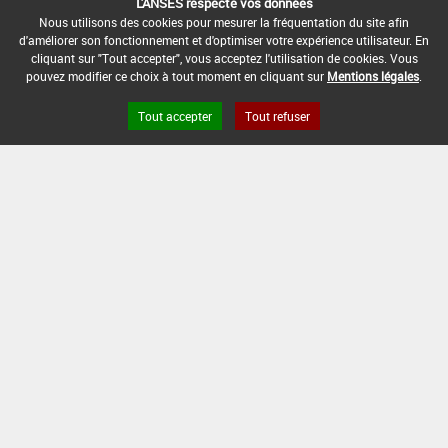
L'ANSES respecte vos données
[12703204]
Vigne*Trt Part.Aer.*Oïdium(s)
Nous utilisons des cookies pour mesurer la fréquentation du site afin
d'améliorer son fonctionnement et d'optimiser votre expérience utilisateur. En
cliquant sur "Tout accepter", vous acceptez l'utilisation de cookies. Vous
DOSE
DÉLAIS
ZNT
pouvez modifier ce choix à tout moment en cliquant sur
Mentions légales
.
MAX
NOMBRE MAX
STADE
AVANT
AQUATIQUE
D'EMPLOI
D'APPLICATION
D'APPLICATION
RÉCOLTE
(DVP)
Tout accepter
Tout refuser
28
0,25
Min :
Max
20 m
2
Jour
L/ha
13
: -
(-)
(s)
INTERVALLE MINIMUM ENTRE APPLICATIONS :
-
DISTANCE DE SÉCURITÉ RIVERAIN ET PERSONNES
PRÉSENTES :
10 m
CONDITIONS :
Limiter le nombre d'applications à 2 par saison pour
la préparation et pour toute autre préparation à base
de phénoxyquinoléines et de quinazolinones.
- Intervalle entre applications :