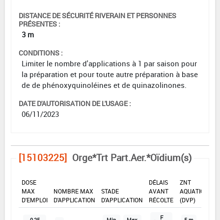
DISTANCE DE SÉCURITÉ RIVERAIN ET PERSONNES
PRÉSENTES :
3 m
CONDITIONS :
Limiter le nombre d'applications à 1 par saison pour
la préparation et pour toute autre préparation à base
de de phénoxyquinoléines et de quinazolinones.
DATE D'AUTORISATION DE L'USAGE :
06/11/2023
[15103225]
Orge*Trt Part.Aer.*Oïdium(s)
DOSE
DÉLAIS
ZNT
MAX
NOMBRE MAX
STADE
AVANT
AQUATIQUE
D'EMPLOI
D'APPLICATION
D'APPLICATION
RÉCOLTE
(DVP)
F
0,25
Min
Max
5 m