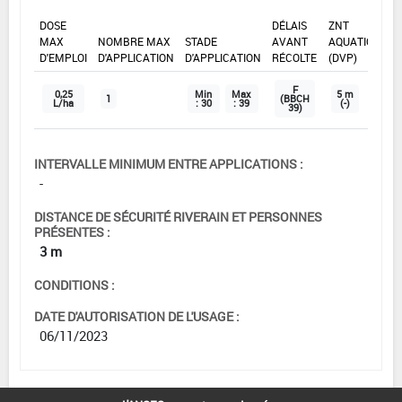
DOSE
DÉLAIS
ZNT
MAX
NOMBRE MAX
STADE
AVANT
AQUATIQUE
D'EMPLOI
D'APPLICATION
D'APPLICATION
RÉCOLTE
(DVP)
F
0,25
Min
Max
5 m
1
(BBCH
L/ha
: 30
: 39
(-)
39)
INTERVALLE MINIMUM ENTRE APPLICATIONS :
-
DISTANCE DE SÉCURITÉ RIVERAIN ET PERSONNES
PRÉSENTES :
3 m
CONDITIONS :
DATE D'AUTORISATION DE L'USAGE :
06/11/2023