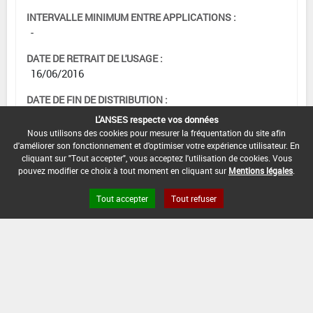
INTERVALLE MINIMUM ENTRE APPLICATIONS :
-
DATE DE RETRAIT DE L'USAGE :
16/06/2016
DATE DE FIN DE DISTRIBUTION :
30/09/2016
L'ANSES respecte vos données
Nous utilisons des cookies pour mesurer la fréquentation du site afin
DATE DE FIN D'UTILISATION :
d'améliorer son fonctionnement et d'optimiser votre expérience utilisateur. En
31/12/2016
cliquant sur "Tout accepter", vous acceptez l'utilisation de cookies. Vous
pouvez modifier ce choix à tout moment en cliquant sur
Mentions légales
.
Tout accepter
Tout refuser
[11015932]
Traitements
généraux*Désherbage*Cult. Installées (1)
DOSE MAX
NOMBRE MAX
DÉLAIS AVANT
D'EMPLOI
D'APPLICATION
RÉCOLTE
7 L/ha
-
21 Jour (s)