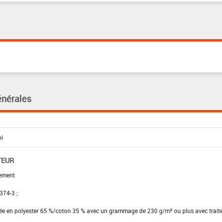
énérales
TEUR
ement
 374-3 ;
ssée en polyester 65 %/coton 35 % avec un grammage de 230 g/m² ou plus avec trai