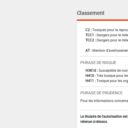
Classement
C2 :
Toxiques pour la reprod
TCC1 :
Dangers pour le mili
TCC2 :
Dangers pour le mili
AT :
Mention d'avertissemen
PHRASE DE RISQUE
H361d :
Susceptible de nuir
H410 :
Très toxique pour le
H411 :
Toxique pour les org
PHRASE DE PRUDENCE
Pour les informations concernan
Le titulaire de l'autorisation e
retenue ci-dessus.