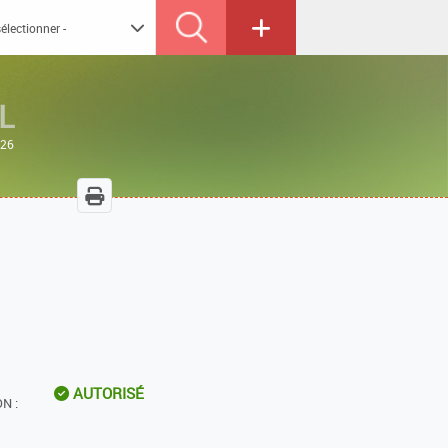
L
026
AUTORISÉ
N :