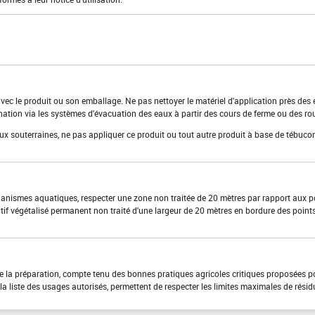
 avec le produit ou son emballage. Ne pas nettoyer le matériel d'application près des
nation via les systèmes d'évacuation des eaux à partir des cours de ferme ou des ro
aux souterraines, ne pas appliquer ce produit ou tout autre produit à base de tébuco
rganismes aquatiques, respecter une zone non traitée de 20 mètres par rapport aux p
tif végétalisé permanent non traité d'une largeur de 20 mètres en bordure des point
 de la préparation, compte tenu des bonnes pratiques agricoles critiques proposées p
a liste des usages autorisés, permettent de respecter les limites maximales de résid