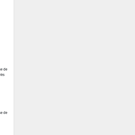
se de
rès
se de