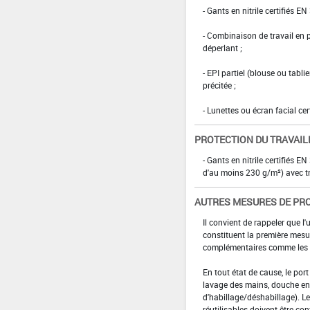
- Gants en nitrile certifiés EN
- Combinaison de travail en
déperlant ;
- EPI partiel (blouse ou tabl
précitée ;
- Lunettes ou écran facial cer
PROTECTION DU TRAVAIL
- Gants en nitrile certifiés
d'au moins 230 g/m²) avec tr
AUTRES MESURES DE PR
Il convient de rappeler que l'
constituent la première mesur
complémentaires comme les p
En tout état de cause, le por
lavage des mains, douche en 
d'habillage/déshabillage). L
réutilisables doivent être con