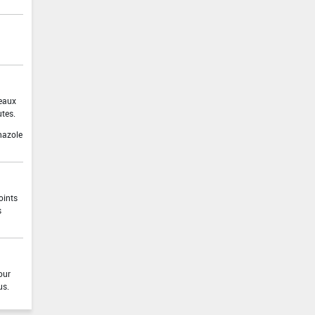
 eaux
utes.
nazole
oints
s
our
us.