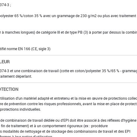
 374-3 ;
 polyester 65 %/coton 35 % avec un grammage de 230 g/m2 ou plus avec traitement
ier à manches longues) de catégorie III et de type PB (3) à porter par dessus la comb
tifié norme EN 166 (CE, sigle 3)
LEUR
 EN 374-3 et une combinaison de travail (cotte en coton/polyester 35 %/65 % - gramma
aitement déperlant.
OTECTION
utilisation d'un matériel adapté et entretenu et la mise en œuvre de protections colle
e de prévention contre les risques professionnels, avant la mise en place de protec
rotections individuelles.
t de combinaison de travail dédiée ou d'EPI doit être associé à des réflexes d'hygiène 
fin de traitement) et à un comportement rigoureux (ex : procédure
es modalités de nettoyage et de stockage des combinaisons de travail et des EPI
formes à leur notice d'utilisation.