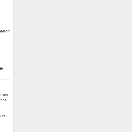
inaison
ge
ctives
tions
(ex :