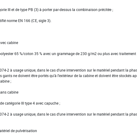
gorie III et de type PB (3) à porter par-dessus la combinaison précitée ;
tifié norme EN 166 (CE, sigle 3).
avec cabine
 polyester 65 %/coton 35 % avec un grammage de 230 g/m2 ou plus avec traitement
EN 374-2 à usage unique, dans le cas d'une intervention sur le matériel pendant la pha
s gants ne doivent être portés qu'à l'extérieur de la cabine et doivent être stockés ap
cabine ;
 sans cabine
e catégorie III type 4 avec capuche ;
EN 374-2 à usage unique, dans le cas d'une intervention sur le matériel pendant la pha
tériel de pulvérisation