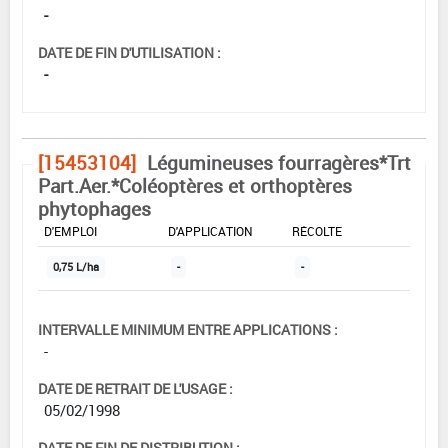
-
DATE DE FIN D'UTILISATION :
-
[15453104]
Légumineuses fourragères*Trt
Part.Aer.*Coléoptères et orthoptères
phytophages
DOSE MAX
NOMBRE MAX
DÉLAIS AVANT
D'EMPLOI
D'APPLICATION
RÉCOLTE
0,75 L/ha
-
-
INTERVALLE MINIMUM ENTRE APPLICATIONS :
-
DATE DE RETRAIT DE L'USAGE :
05/02/1998
DATE DE FIN DE DISTRIBUTION :