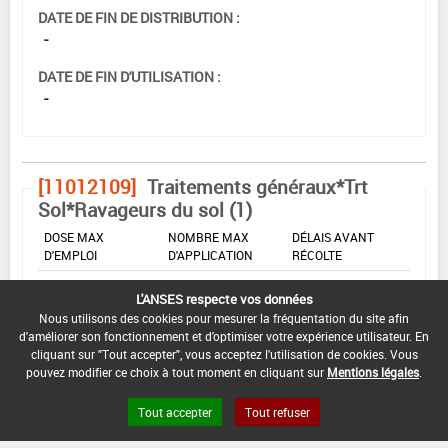
DATE DE FIN DE DISTRIBUTION :
-
DATE DE FIN D'UTILISATION :
-
[11012109]
Traitements généraux*Trt
Sol*Ravageurs du sol (1)
DOSE MAX
NOMBRE MAX
DÉLAIS AVANT
D'EMPLOI
D'APPLICATION
RÉCOLTE
25 L/ha
-
-
L'ANSES respecte vos données
Nous utilisons des cookies pour mesurer la fréquentation du site afin
d'améliorer son fonctionnement et d'optimiser votre expérience utilisateur. En
INTERVALLE MINIMUM ENTRE APPLICATIONS :
cliquant sur "Tout accepter", vous acceptez l'utilisation de cookies. Vous
pouvez modifier ce choix à tout moment en cliquant sur
Mentions légales
.
-
DATE DE RETRAIT DE L'USAGE :
Tout accepter
Tout refuser
05/02/1998