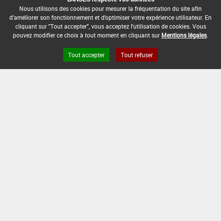
Nous utilisons des cookies pour mesurer la fréquentation du site afin
VERECAR T
d'améliorer son fonctionnement et d'optimiser votre expérience utilisateur. En
cliquant sur "Tout accepter", vous acceptez l'utilisation de cookies. Vous
VERFOR
pouvez modifier ce choix à tout moment en cliquant sur
Mentions légales
.
VEROMITE
Tout accepter
Tout refuser
VITICARB
YPARA 10
YPHOS 40 EL
YPHOS 40 WP
YPHOS VIGNE
Liens utiles