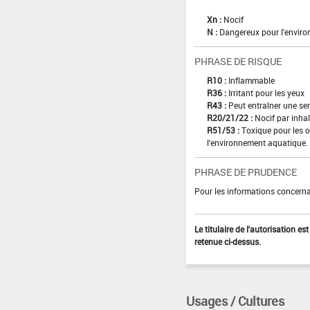
Xn :
Nocif
N :
Dangereux pour l'envir
PHRASE DE RISQUE
R10 :
Inflammable
R36 :
Irritant pour les yeux
R43 :
Peut entraîner une sen
R20/21/22 :
Nocif par inhal
R51/53 :
Toxique pour les o
l'environnement aquatique.
PHRASE DE PRUDENCE
Pour les informations concernan
Le titulaire de l'autorisation e
retenue ci-dessus.
Usages / Cultures