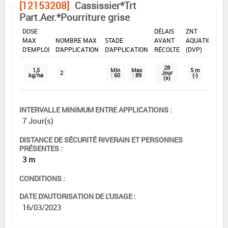
[12153208]
Cassissier*Trt
Part.Aer.*Pourriture grise
DOSE
DÉLAIS
ZNT
MAX
NOMBRE MAX
STADE
AVANT
AQUATIQUE
D'EMPLOI
D'APPLICATION
D'APPLICATION
RÉCOLTE
(DVP)
28
1,5
Min
Max
5 m
2
Jour
kg/ha
: 60
: 89
(-)
(s)
INTERVALLE MINIMUM ENTRE APPLICATIONS :
7 Jour(s)
DISTANCE DE SÉCURITÉ RIVERAIN ET PERSONNES
PRÉSENTES :
3 m
CONDITIONS :
DATE D'AUTORISATION DE L'USAGE :
16/03/2023