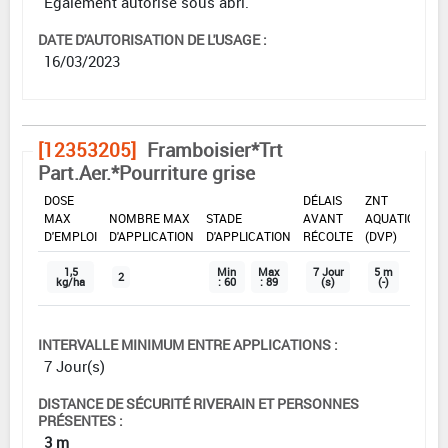
Également autorisé sous abri.
DATE D'AUTORISATION DE L'USAGE :
16/03/2023
[12353205]
Framboisier*Trt
Part.Aer.*Pourriture grise
DOSE
DÉLAIS
ZNT
MAX
NOMBRE MAX
STADE
AVANT
AQUATIQUE
D'EMPLOI
D'APPLICATION
D'APPLICATION
RÉCOLTE
(DVP)
1,5
Min
Max
7 Jour
5 m
2
kg/ha
: 60
: 89
(s)
(-)
INTERVALLE MINIMUM ENTRE APPLICATIONS :
7 Jour(s)
DISTANCE DE SÉCURITÉ RIVERAIN ET PERSONNES
PRÉSENTES :
3 m