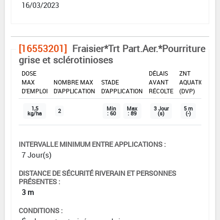
16/03/2023
[16553201]
Fraisier*Trt Part.Aer.*Pourriture
grise et sclérotinioses
DOSE
DÉLAIS
ZNT
MAX
NOMBRE MAX
STADE
AVANT
AQUATIQUE
D'EMPLOI
D'APPLICATION
D'APPLICATION
RÉCOLTE
(DVP)
1,5
Min
Max
3 Jour
5 m
2
kg/ha
: 60
: 89
(s)
(-)
INTERVALLE MINIMUM ENTRE APPLICATIONS :
7 Jour(s)
DISTANCE DE SÉCURITÉ RIVERAIN ET PERSONNES
PRÉSENTES :
3 m
CONDITIONS :