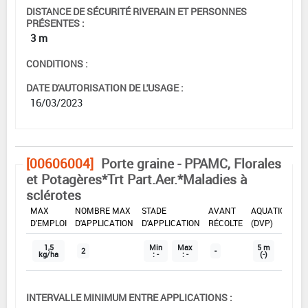
DISTANCE DE SÉCURITÉ RIVERAIN ET PERSONNES
PRÉSENTES :
3 m
CONDITIONS :
DATE D'AUTORISATION DE L'USAGE :
16/03/2023
[00606004]
Porte graine - PPAMC, Florales
et Potagères*Trt Part.Aer.*Maladies à
sclérotes
DOSE
DÉLAIS
ZNT
MAX
NOMBRE MAX
STADE
AVANT
AQUATIQUE
D'EMPLOI
D'APPLICATION
D'APPLICATION
RÉCOLTE
(DVP)
1,5
Min
Max
5 m
2
-
kg/ha
: -
: -
(-)
INTERVALLE MINIMUM ENTRE APPLICATIONS :