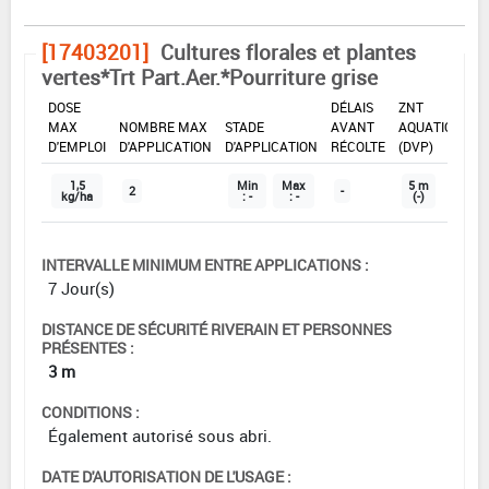
[17403201]
Cultures florales et plantes
vertes*Trt Part.Aer.*Pourriture grise
DOSE
DÉLAIS
ZNT
MAX
NOMBRE MAX
STADE
AVANT
AQUATIQUE
D'EMPLOI
D'APPLICATION
D'APPLICATION
RÉCOLTE
(DVP)
1,5
Min
Max
5 m
2
-
kg/ha
: -
: -
(-)
INTERVALLE MINIMUM ENTRE APPLICATIONS :
7 Jour(s)
DISTANCE DE SÉCURITÉ RIVERAIN ET PERSONNES
PRÉSENTES :
3 m
CONDITIONS :
Également autorisé sous abri.
DATE D'AUTORISATION DE L'USAGE :