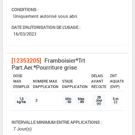
CONDITIONS :
Uniquement autorisé sous abri.
DATE D'AUTORISATION DE L'USAGE :
16/03/2023
[12353205]
Framboisier*Trt
Part.Aer.*Pourriture grise
DOSE
DÉLAIS
ZNT
MAX
NOMBRE MAX
STADE
AVANT
AQUATIQUE
D'EMPLOI
D'APPLICATION
D'APPLICATION
RÉCOLTE
(DVP)
28
1,5
Min
Max
5 m
2
Jour
kg/ha
: 60
: 89
(-)
(s)
INTERVALLE MINIMUM ENTRE APPLICATIONS :
7 Jour(s)