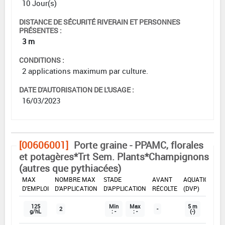
10 Jour(s)
DISTANCE DE SÉCURITÉ RIVERAIN ET PERSONNES
PRÉSENTES :
3 m
CONDITIONS :
2 applications maximum par culture.
DATE D'AUTORISATION DE L'USAGE :
16/03/2023
[00606001]
Porte graine - PPAMC, florales
et potagères*Trt Sem. Plants*Champignons
(autres que pythiacées)
DOSE
DÉLAIS
ZNT
MAX
NOMBRE MAX
STADE
AVANT
AQUATIQUE
D'EMPLOI
D'APPLICATION
D'APPLICATION
RÉCOLTE
(DVP)
125
Min
Max
5 m
2
-
g/hL
: -
: -
(-)