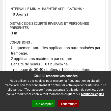
INTERVALLE MINIMUM ENTRE APPLICATIONS :
10 Jour(s)
DISTANCE DE SÉCURITÉ RIVERAIN ET PERSONNES
PRÉSENTES :
3 m
CONDITIONS :
Uniquement pour des applications automatisées par
trempage.
2 applications maximum par culture.
Densité de semis : 10 t bulbes/ha.
Trempage de 30-40 t bulbes / 1000 L de solution.
L'ANSES respecte vos données
DATE D'AUTORISATION DE L'USAGE :
Nous utilisons des cookies pour mesurer la fréquentation du site afin
16/03/2023
d'améliorer son fonctionnement et d'optimiser votre expérience utilisateur. En
cliquant sur "Tout accepter", vous acceptez l'utilisation de cookies. Vous
pouvez modifier ce choix à tout moment en cliquant sur
Mentions légales
.
Tout accepter
Tout refuser
[00606001]
Porte graine - PPAMC, florales