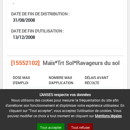
-
DATE DE FIN DE DISTRIBUTION :
31/08/2008
DATE DE FIN D'UTILISATION :
13/12/2008
[15552102]
Maïs*Trt Sol*Ravageurs du sol
DOSE MAX
NOMBRE MAX
DÉLAIS AVANT
D'EMPLOI
D'APPLICATION
RÉCOLTE
12 kg/ha
-
-
L'ANSES respecte vos données
Nous utilisons des cookies pour mesurer la fréquentation du site afin
d'améliorer son fonctionnement et d'optimiser votre expérience utilisateur. En
cliquant sur "Tout accepter", vous acceptez l'utilisation de cookies. Vous
INTERVALLE MINIMUM ENTRE APPLICATIONS :
pouvez modifier ce choix à tout moment en cliquant sur
Mentions légales
.
-
Tout accepter
Tout refuser
DATE DE RETRAIT DE L'USAGE :