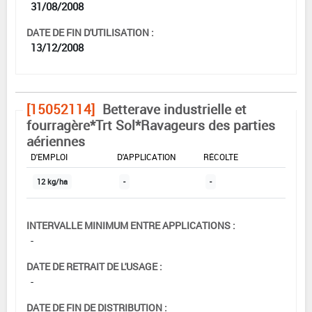
31/08/2008
DATE DE FIN D'UTILISATION :
13/12/2008
[15052114]
Betterave industrielle et
fourragère*Trt Sol*Ravageurs des parties
aériennes
DOSE MAX
NOMBRE MAX
DÉLAIS AVANT
D'EMPLOI
D'APPLICATION
RÉCOLTE
12 kg/ha
-
-
INTERVALLE MINIMUM ENTRE APPLICATIONS :
-
DATE DE RETRAIT DE L'USAGE :
-
DATE DE FIN DE DISTRIBUTION :