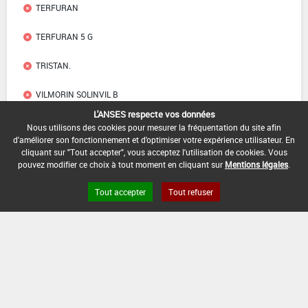
TERFURAN
TERFURAN 5 G
TRISTAN.
VILMORIN SOLINVIL B
L'ANSES respecte vos données
X FURAN
Nous utilisons des cookies pour mesurer la fréquentation du site afin
d'améliorer son fonctionnement et d'optimiser votre expérience utilisateur. En
cliquant sur "Tout accepter", vous acceptez l'utilisation de cookies. Vous
pouvez modifier ce choix à tout moment en cliquant sur
Mentions légales
.
Liens utiles
Tout accepter
Tout refuser
Base de données européenne des pesticides
Base de données européenne des substances chimiques