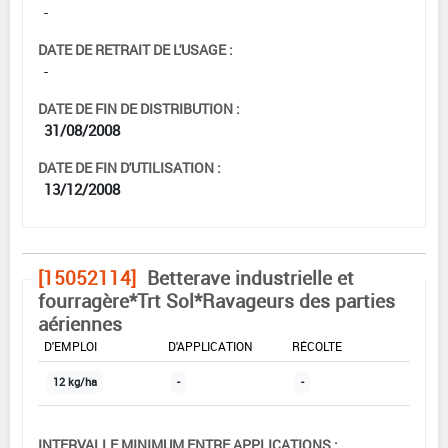
-
DATE DE RETRAIT DE L'USAGE :
-
DATE DE FIN DE DISTRIBUTION :
31/08/2008
DATE DE FIN D'UTILISATION :
13/12/2008
[15052114]
Betterave industrielle et
fourragère*Trt Sol*Ravageurs des parties
aériennes
DOSE MAX
NOMBRE MAX
DÉLAIS AVANT
D'EMPLOI
D'APPLICATION
RÉCOLTE
12 kg/ha
-
-
INTERVALLE MINIMUM ENTRE APPLICATIONS :