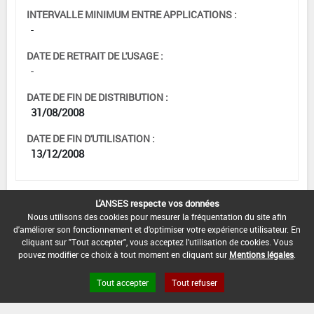
INTERVALLE MINIMUM ENTRE APPLICATIONS :
-
DATE DE RETRAIT DE L'USAGE :
-
DATE DE FIN DE DISTRIBUTION :
31/08/2008
DATE DE FIN D'UTILISATION :
13/12/2008
L'ANSES respecte vos données
[15552102]
Maïs*Trt Sol*Ravageurs du sol
Nous utilisons des cookies pour mesurer la fréquentation du site afin
d'améliorer son fonctionnement et d'optimiser votre expérience utilisateur. En
cliquant sur "Tout accepter", vous acceptez l'utilisation de cookies. Vous
DOSE MAX
NOMBRE MAX
DÉLAIS AVANT
pouvez modifier ce choix à tout moment en cliquant sur
Mentions légales
.
D'EMPLOI
D'APPLICATION
RÉCOLTE
Tout accepter
Tout refuser
12 kg/ha
-
-