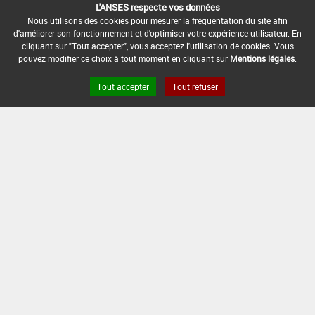
L'ANSES respecte vos données
Nous utilisons des cookies pour mesurer la fréquentation du site afin
d'améliorer son fonctionnement et d'optimiser votre expérience utilisateur. En
cliquant sur "Tout accepter", vous acceptez l'utilisation de cookies. Vous
pouvez modifier ce choix à tout moment en cliquant sur
Mentions légales
.
Tout accepter
Tout refuser
Version du produit : v 2.0
FAQ et Contact
Open Data
Mentions légales
Site ANSES
Dphy
2.1.4