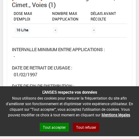
Cimet., Voies (1)
DOSE MAX
NOMBRE MAX
DÉLAIS AVANT
D'EMPLOI
D'APPLICATION
RÉCOLTE
10 L/ha
-
-
INTERVALLE MINIMUM ENTRE APPLICATIONS :
-
DATE DE RETRAIT DE L'USAGE :
01/02/1997
DATE DE FIN DE DISTRIBUTION :
L'ANSES respecte vos données
-
Nous utilisons des cookies pour mesurer la fréquentation du site afin
d'améliorer son fonctionnement et d'optimiser votre expérience utilisateur. En
DATE DE FIN D'UTILISATION :
cliquant sur "Tout accepter", vous acceptez l'utilisation de cookies. Vous
-
pouvez modifier ce choix à tout moment en cliquant sur
Mentions légales
.
Tout accepter
Tout refuser