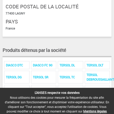
CODE POSTAL DE LA LOCALITÉ
77400 LAGNY
PAYS
France
Produits détenus par la société
DIASCO DTC
DIASCO FC 90
TERSOL DL
TERSOL DLT
TERSOL
TERSOL DG
TERSOL SR
TERSOL TC
DEBROUSSAILLANT
TERSOL LHF
TERSOL C M P
TERSOL ADS
TERSOL DAB
L'ANSES respecte vos données
Nous utilisons des cookies pour mesurer la fréquentation du site afin
TERSOL DG3
d'améliorer son fonctionnement et d'optimiser votre expérience utilisateur. En
cliquant sur "Tout accepter", vous acceptez l'utilisation de cookies. Vous
pouvez modifier ce choix à tout moment en cliquant sur
Mentions légales
.