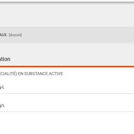
UX :
[Aucun]
tion
CIALITÉ) EN SUBSTANCE ACTIVE
g/L
g/L