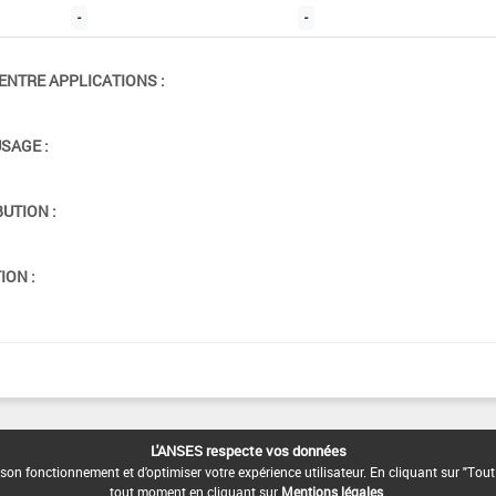
-
-
ENTRE APPLICATIONS :
USAGE :
BUTION :
ION :
L'ANSES respecte vos données
son fonctionnement et d'optimiser votre expérience utilisateur. En cliquant sur "Tout
tout moment en cliquant sur
Mentions légales
.