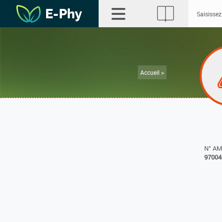
Accueil >
N° A
97004