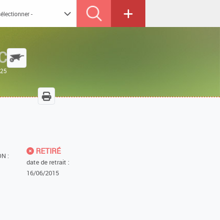
C
025
RETIRÉ
N :
date de retrait :
16/06/2015