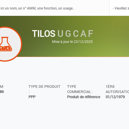
TILOS
U G C A F
Mise à jour le 23/12/2025
MM
TYPE DE PRODUIT
TYPE
1ÈRE
86
:
COMMERCIAL :
AUTORISATIO
PPP
Produit de référence
01/12/1979