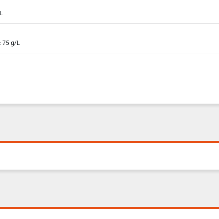
L
: 75 g/L