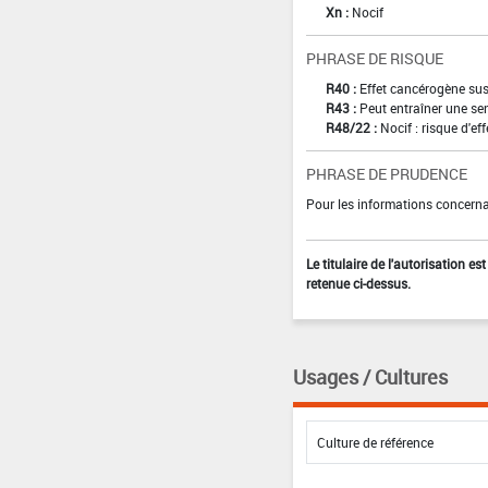
Xn :
Nocif
PHRASE DE RISQUE
R40 :
Effet cancérogène sus
R43 :
Peut entraîner une sen
R48/22 :
Nocif : risque d'e
PHRASE DE PRUDENCE
Pour les informations concernan
Le titulaire de l'autorisation e
retenue ci-dessus.
Usages / Cultures