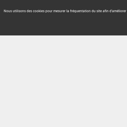
Nous utilisons des cookies pour mesurer la fréquentation du site afin d'améliorer 
Version du produit : v 2.0
FAQ et Contact
Open Data
Mention