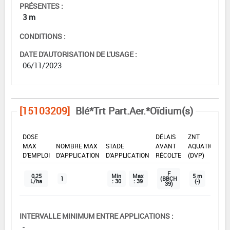
PRÉSENTES :
3 m
CONDITIONS :
DATE D'AUTORISATION DE L'USAGE :
06/11/2023
[15103209]
Blé*Trt Part.Aer.*Oïdium(s)
DOSE
DÉLAIS
ZNT
MAX
NOMBRE MAX
STADE
AVANT
AQUATIQUE
D'EMPLOI
D'APPLICATION
D'APPLICATION
RÉCOLTE
(DVP)
F
0,25
Min
Max
5 m
1
(BBCH
L/ha
: 30
: 39
(-)
39)
INTERVALLE MINIMUM ENTRE APPLICATIONS :
-