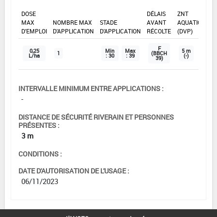
DOSE
DÉLAIS
ZNT
MAX
NOMBRE MAX
STADE
AVANT
AQUATIQUE
D'EMPLOI
D'APPLICATION
D'APPLICATION
RÉCOLTE
(DVP)
F
0,25
Min
Max
5 m
1
(BBCH
L/ha
: 30
: 39
(-)
39)
INTERVALLE MINIMUM ENTRE APPLICATIONS :
-
DISTANCE DE SÉCURITÉ RIVERAIN ET PERSONNES
PRÉSENTES :
3 m
CONDITIONS :
DATE D'AUTORISATION DE L'USAGE :
06/11/2023