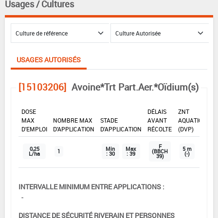
Usages / Cultures
USAGES AUTORISÉS
[15103206]
Avoine*Trt Part.Aer.*Oïdium(s)
DOSE
DÉLAIS
ZNT
MAX
NOMBRE MAX
STADE
AVANT
AQUATIQUE
D'EMPLOI
D'APPLICATION
D'APPLICATION
RÉCOLTE
(DVP)
F
0,25
Min
Max
5 m
1
(BBCH
L/ha
: 30
: 39
(-)
39)
INTERVALLE MINIMUM ENTRE APPLICATIONS :
-
DISTANCE DE SÉCURITÉ RIVERAIN ET PERSONNES