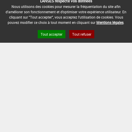
L'ANSES respecte vos données
[12703204]
Vigne*Trt Part.Aer.*Oïdium(s)
Nous utilisons des cookies pour mesurer la fréquentation du site afin
d'améliorer son fonctionnement et d'optimiser votre expérience utilisateur. En
cliquant sur "Tout accepter", vous acceptez l'utilisation de cookies. Vous
DOSE
DÉLAIS
ZNT
pouvez modifier ce choix à tout moment en cliquant sur
Mentions légales
.
MAX
NOMBRE MAX
STADE
AVANT
AQUATIQUE
D'EMPLOI
D'APPLICATION
D'APPLICATION
RÉCOLTE
(DVP)
Tout accepter
Tout refuser
28
0,25
Min :
Max
20 m
2
Jour
L/ha
13
: -
(-)
(s)
INTERVALLE MINIMUM ENTRE APPLICATIONS :
-
DISTANCE DE SÉCURITÉ RIVERAIN ET PERSONNES
PRÉSENTES :
10 m
CONDITIONS :
Limiter le nombre d'applications à 2 par saison pour
la préparation et pour toute autre préparation à base
de phénoxyquinoléines et de quinazolinones.
- Intervalle entre applications :