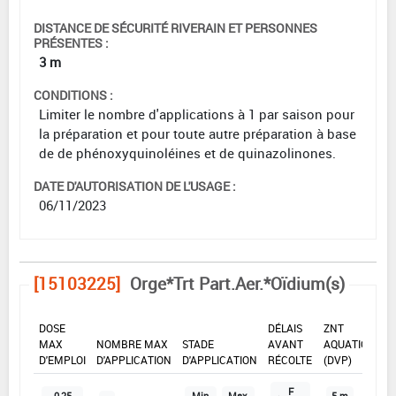
DISTANCE DE SÉCURITÉ RIVERAIN ET PERSONNES
PRÉSENTES :
3 m
CONDITIONS :
Limiter le nombre d'applications à 1 par saison pour
la préparation et pour toute autre préparation à base
de de phénoxyquinoléines et de quinazolinones.
DATE D'AUTORISATION DE L'USAGE :
06/11/2023
[15103225]
Orge*Trt Part.Aer.*Oïdium(s)
DOSE
DÉLAIS
ZNT
MAX
NOMBRE MAX
STADE
AVANT
AQUATIQUE
D'EMPLOI
D'APPLICATION
D'APPLICATION
RÉCOLTE
(DVP)
F
0,25
Min
Max
5 m