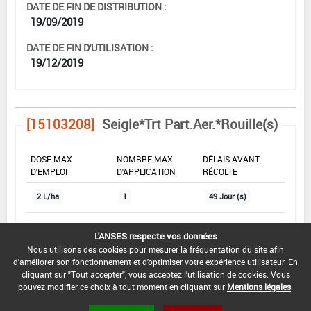
DATE DE FIN DE DISTRIBUTION :
19/09/2019
DATE DE FIN D'UTILISATION :
19/12/2019
[15103208]
Seigle*Trt Part.Aer.*Rouille(s)
DOSE MAX
NOMBRE MAX
DÉLAIS AVANT
D'EMPLOI
D'APPLICATION
RÉCOLTE
2 L/ha
1
49 Jour (s)
L'ANSES respecte vos données
INTERVALLE MINIMUM ENTRE APPLICATIONS :
Nous utilisons des cookies pour mesurer la fréquentation du site afin
-
d'améliorer son fonctionnement et d'optimiser votre expérience utilisateur. En
cliquant sur "Tout accepter", vous acceptez l'utilisation de cookies. Vous
DATE DE RETRAIT DE L'USAGE :
pouvez modifier ce choix à tout moment en cliquant sur
Mentions légales
.
19/06/2019