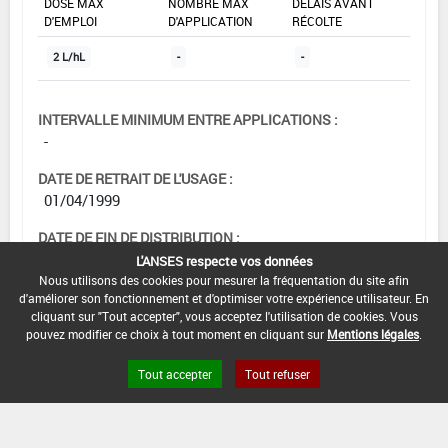
DOSE MAX
NOMBRE MAX
DÉLAIS AVANT
D'EMPLOI
D'APPLICATION
RÉCOLTE
2 L/hL
-
-
INTERVALLE MINIMUM ENTRE APPLICATIONS :
-
DATE DE RETRAIT DE L'USAGE :
01/04/1999
DATE DE FIN DE DISTRIBUTION :
-
L'ANSES respecte vos données
Nous utilisons des cookies pour mesurer la fréquentation du site afin
DATE DE FIN D'UTILISATION :
d'améliorer son fonctionnement et d'optimiser votre expérience utilisateur. En
cliquant sur "Tout accepter", vous acceptez l'utilisation de cookies. Vous
-
pouvez modifier ce choix à tout moment en cliquant sur
Mentions légales
.
Tout accepter
Tout refuser