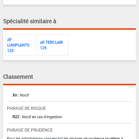
Spécialité similaire à
TERCLAIR
LUNIPLANTS
125
125
Classement
Xn :
Nocif
PHRASE DE RISQUE
R22 :
Nocif en cas d'ingestion
PHRASE DE PRUDENCE
Pour les informations concernant les phrases de prudence se référer à