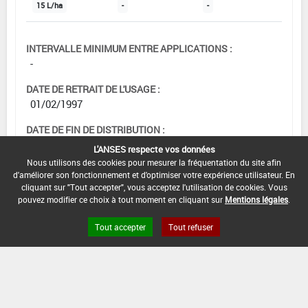
15 L/ha
-
-
INTERVALLE MINIMUM ENTRE APPLICATIONS :
-
DATE DE RETRAIT DE L'USAGE :
01/02/1997
DATE DE FIN DE DISTRIBUTION :
-
L'ANSES respecte vos données
Nous utilisons des cookies pour mesurer la fréquentation du site afin
DATE DE FIN D'UTILISATION :
d'améliorer son fonctionnement et d'optimiser votre expérience utilisateur. En
-
cliquant sur "Tout accepter", vous acceptez l'utilisation de cookies. Vous
pouvez modifier ce choix à tout moment en cliquant sur
Mentions légales
.
Tout accepter
Tout refuser