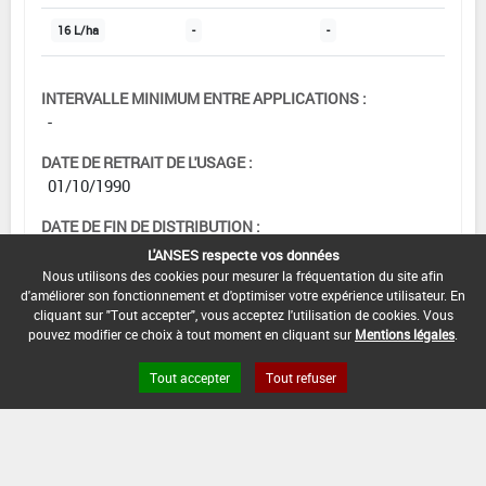
16 L/ha
-
-
INTERVALLE MINIMUM ENTRE APPLICATIONS :
-
DATE DE RETRAIT DE L'USAGE :
01/10/1990
DATE DE FIN DE DISTRIBUTION :
-
L'ANSES respecte vos données
Nous utilisons des cookies pour mesurer la fréquentation du site afin
DATE DE FIN D'UTILISATION :
d'améliorer son fonctionnement et d'optimiser votre expérience utilisateur. En
-
cliquant sur "Tout accepter", vous acceptez l'utilisation de cookies. Vous
pouvez modifier ce choix à tout moment en cliquant sur
Mentions légales
.
Tout accepter
Tout refuser