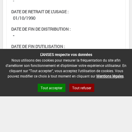
-
DATE DE RETRAIT DE L'USAGE :
01/10/1990
DATE DE FIN DE DISTRIBUTION :
-
DATE DE FIN D'UTILISATION :
-
L'ANSES respecte vos données
Nous utilisons des cookies pour mesurer la fréquentation du site afin
d'améliorer son fonctionnement et d'optimiser votre expérience utilisateur. En
cliquant sur "Tout accepter", vous acceptez l'utilisation de cookies. Vous
pouvez modifier ce choix à tout moment en cliquant sur
Mentions légales
.
Tout accepter
Tout refuser
Version du produit : v 2.0